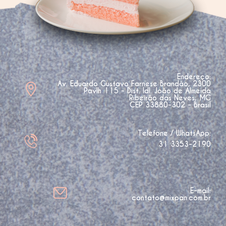
Endereço:
Av. Eduardo Gustavo Farnese Brandão, 2300
Pavlh 115 - Dist. Idl. João de Almeida
Ribeirão das Neves, MG
CEP 33880-302 - Brasil
Telefone / WhatsApp:
31 3353-2190
E-mail:
contato@mixpan.com.br