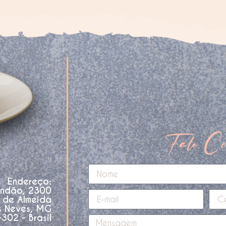
Fale Co
Endereço:
andão, 2300
o de Almeida
s Neves, MG
02 - Brasil