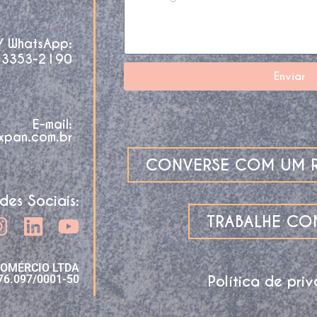
 / WhatsApp:
 3353-2190
Enviar
E-mail:
xpan.com.br
CONVERSE COM UM R
des Sociais:
TRABALHE C
COMÉRCIO LTDA
Política de pri
76.097/0001-50