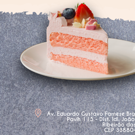
Av. Eduardo Gustavo Farnese Br
Pavlh 115 - Dist. Idl. Joã
Ribeirão da
CEP 33880-3