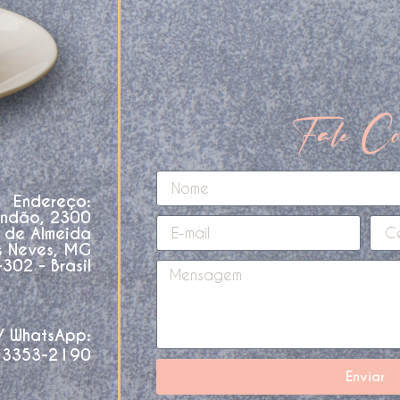
Fale Co
Endereço:
andão, 2300
o de Almeida
s Neves, MG
02 - Brasil
 / WhatsApp:
 3353-2190
Enviar