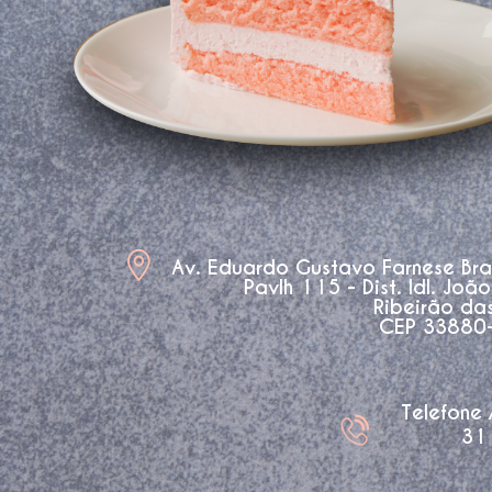
Av. Eduardo Gustavo Farnese Br
Pavlh 115 - Dist. Idl. Joã
Ribeirão da
CEP 33880-3
Telefone
31