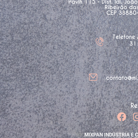
Pavlh 115 - Dist. Idl. Joã
Ribeirão da
CEP 33880-3
Telefone
31
contato@mi
Re
MIXPAN INDÚSTRIA E 