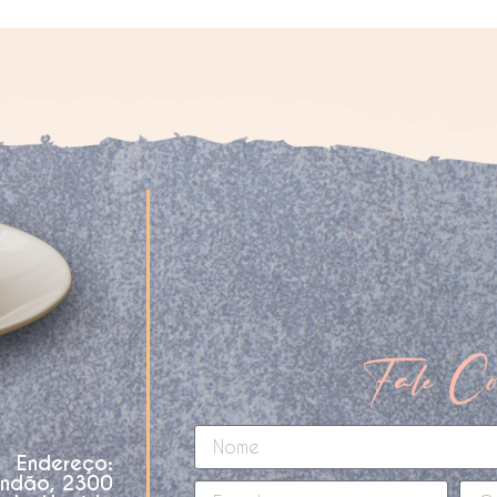
Fale Co
Endereço:
andão, 2300