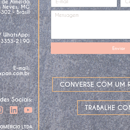
o de Almeida
s Neves, MG
02 - Brasil
 / WhatsApp:
 3353-2190
Enviar
E-mail:
xpan.com.br
CONVERSE COM UM R
des Sociais:
TRABALHE C
COMÉRCIO LTDA