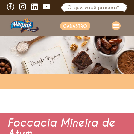
CADASTRO
Foccacia Mineira de
Atum