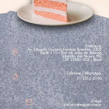
Endereço:
Av. Eduardo Gustavo Farnese Brandão, 2300
Pavlh 115 - Dist. Idl. João de Almeida
Ribeirão das Neves, MG
CEP 33880-302 - Brasil
Telefone / WhatsApp:
31 3353-2190
E-mail:
contato@mixpan.com.br