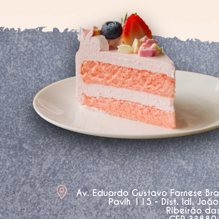
Av. Eduardo Gustavo Farnese Br
Pavlh 115 - Dist. Idl. Joã
Ribeirão da