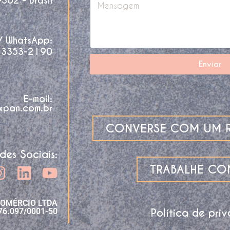
02 - Brasil
 / WhatsApp:
 3353-2190
Enviar
E-mail:
xpan.com.br
CONVERSE COM UM R
des Sociais:
TRABALHE C
COMÉRCIO LTDA
Política de pri
76.097/0001-50