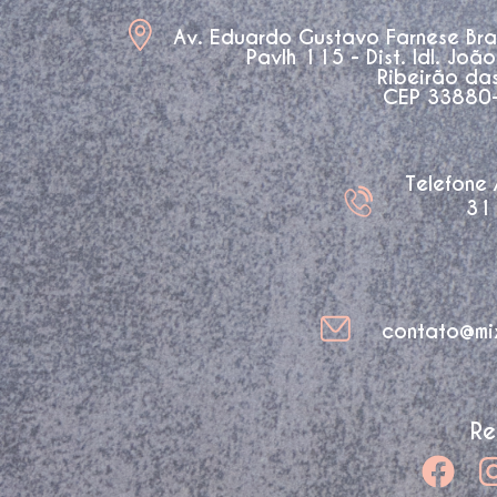
Av. Eduardo Gustavo Farnese Br
Pavlh 115 - Dist. Idl. Joã
Ribeirão da
CEP 33880-3
Telefone
31
contato@mi
Re