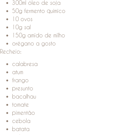
300ml óleo de soja
50g fermento químico
10 ovos
10g sal
150g amido de milho
orégano a gosto
Recheio:
calabresa
atum
frango
presunto
bacalhau
tomate
pimentão
cebola
batata