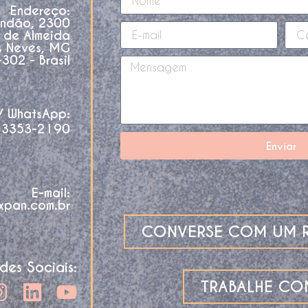
Endereço:
andão, 2300
o de Almeida
s Neves, MG
02 - Brasil
 / WhatsApp:
 3353-2190
Enviar
E-mail:
xpan.com.br
CONVERSE COM UM R
des Sociais:
TRABALHE C