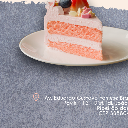
Av. Eduardo Gustavo Farnese Br
Pavlh 115 - Dist. Idl. Joã
Ribeirão da
CEP 33880-3