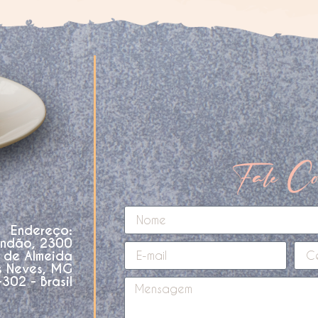
Fale Co
Endereço:
andão, 2300
o de Almeida
s Neves, MG
02 - Brasil