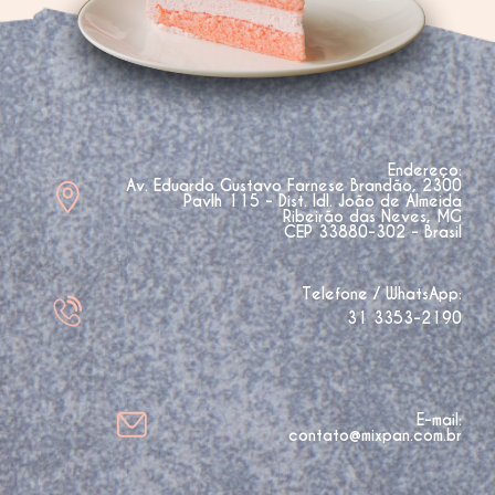
Endereço:
Av. Eduardo Gustavo Farnese Brandão, 2300
Pavlh 115 - Dist. Idl. João de Almeida
Ribeirão das Neves, MG
CEP 33880-302 - Brasil
Telefone / WhatsApp:
31 3353-2190
E-mail:
contato@mixpan.com.br