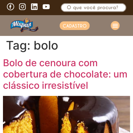
CADASTRO
Tag:
bolo
Bolo de cenoura com
cobertura de chocolate: um
clássico irresistível