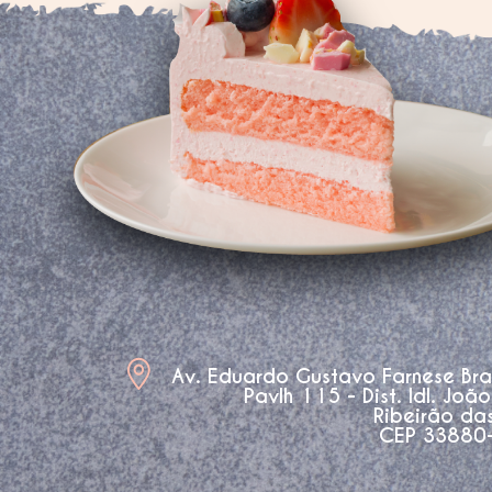
Av. Eduardo Gustavo Farnese Br
Pavlh 115 - Dist. Idl. Joã
Ribeirão da
CEP 33880-3