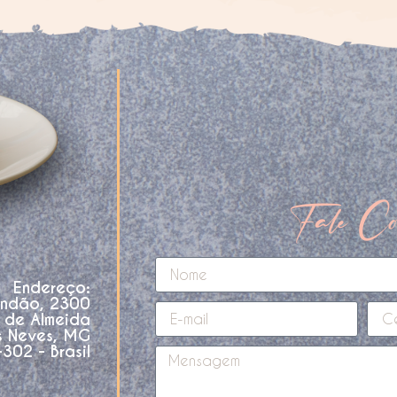
Fale Co
Endereço:
andão, 2300
o de Almeida
s Neves, MG
02 - Brasil