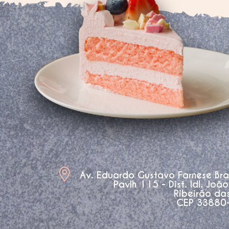
Av. Eduardo Gustavo Farnese Br
Pavlh 115 - Dist. Idl. Joã
Ribeirão da
CEP 33880-3