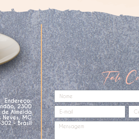
Fale Co
Endereço:
andão, 2300
o de Almeida
s Neves, MG
02 - Brasil