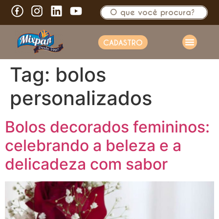
CADASTRO
Tag:
bolos
personalizados
Bolos decorados femininos:
celebrando a beleza e a
delicadeza com sabor