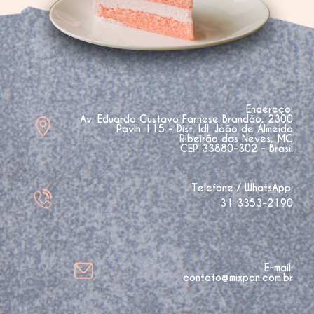
Endereço:
Av. Eduardo Gustavo Farnese Brandão, 2300
Pavlh 115 - Dist. Idl. João de Almeida
Ribeirão das Neves, MG
CEP 33880-302 - Brasil
Telefone / WhatsApp:
31 3353-2190
E-mail:
contato@mixpan.com.br