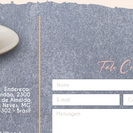
Fale Co
Endereço:
andão, 2300
o de Almeida
s Neves, MG
02 - Brasil