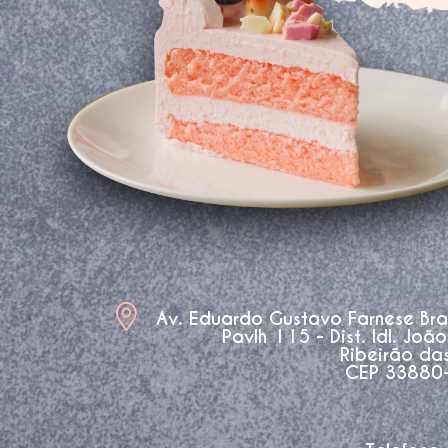
Av. Eduardo Gustavo Farnese Br
Pavlh 115 - Dist. Idl. Joã
Ribeirão da
CEP 33880-3