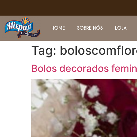
HOME
SOBRE NÓS
LOJA
Tag:
boloscomflor
Bolos decorados femin