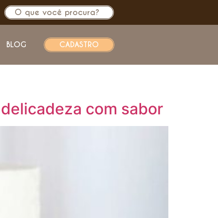
BLOG
CADASTRO
a delicadeza com sabor