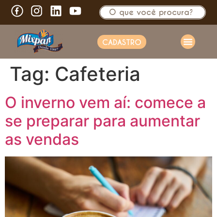
CADASTRO
Tag:
Cafeteria
O inverno vem aí: comece a
se preparar para aumentar
as vendas