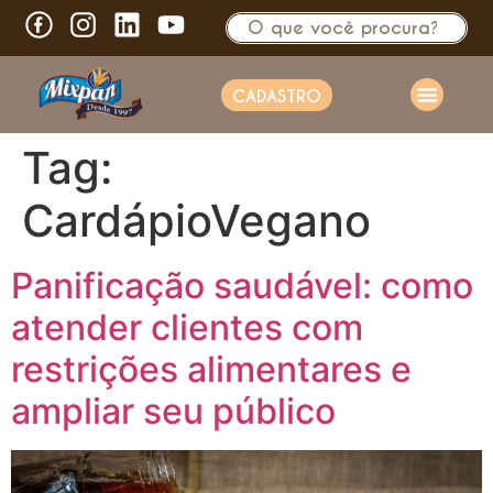
CADASTRO
Tag:
CardápioVegano
Panificação saudável: como
atender clientes com
restrições alimentares e
ampliar seu público