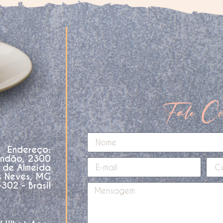
Fale Co
Endereço:
andão, 2300
o de Almeida
s Neves, MG
02 - Brasil