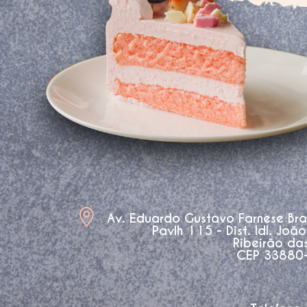
Av. Eduardo Gustavo Farnese Br
Pavlh 115 - Dist. Idl. Joã
Ribeirão da
CEP 33880-3