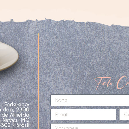
Fale Co
Endereço:
andão, 2300
o de Almeida
s Neves, MG
02 - Brasil