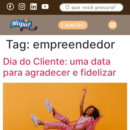
CADASTRO
Tag:
empreendedor
Dia do Cliente: uma data
para agradecer e fidelizar