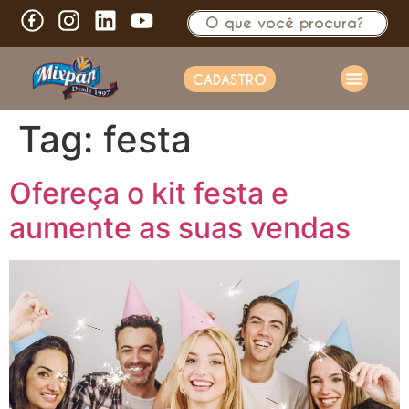
CADASTRO
Tag:
festa
Ofereça o kit festa e
aumente as suas vendas