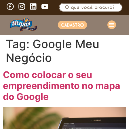
CADASTRO
Tag:
Google Meu
Negócio
Como colocar o seu
empreendimento no mapa
do Google