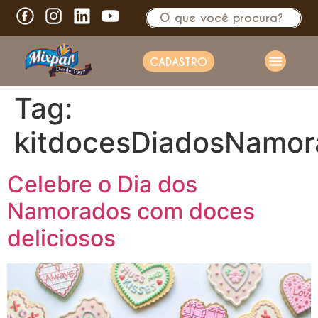
CADASTRO
Tag:
kitdocesDiadosNamor
Celebre o Dia dos
Namorados com doces
deliciosos