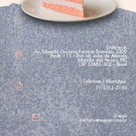
Endereço:
Av. Eduardo Gustavo Farnese Brandão, 2300
Pavlh 115 - Dist. Idl. João de Almeida
Ribeirão das Neves, MG
CEP 33880-302 - Brasil
Telefone / WhatsApp:
31 3353-2190
E-mail:
contato@mixpan.com.br