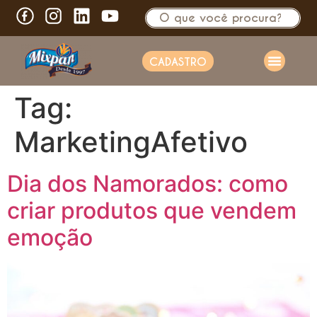
CADASTRO
Tag:
MarketingAfetivo
Dia dos Namorados: como
criar produtos que vendem
emoção