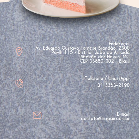
Endereço:
Av. Eduardo Gustavo Farnese Brandão, 2300
Pavlh 115 - Dist. Idl. João de Almeida
Ribeirão das Neves, MG
CEP 33880-302 - Brasil
Telefone / WhatsApp:
31 3353-2190
E-mail:
contato@mixpan.com.br