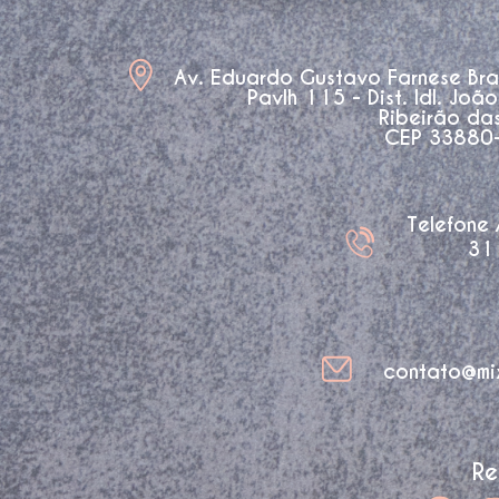
Av. Eduardo Gustavo Farnese Br
Pavlh 115 - Dist. Idl. Joã
Ribeirão da
CEP 33880-3
Telefone
31
contato@mi
Re