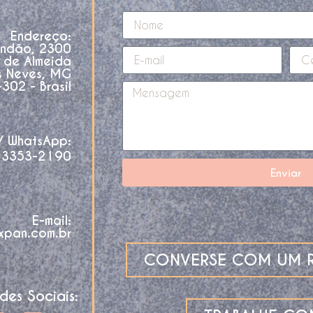
Endereço:
andão, 2300
o de Almeida
s Neves, MG
02 - Brasil
 / WhatsApp:
 3353-2190
Enviar
E-mail:
xpan.com.br
CONVERSE COM UM R
des Sociais: