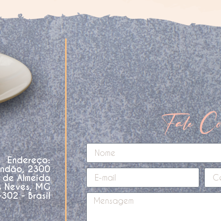
Fale Co
Endereço:
andão, 2300
o de Almeida
s Neves, MG
02 - Brasil