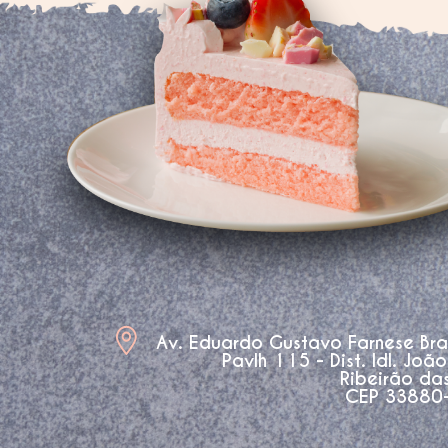
Av. Eduardo Gustavo Farnese Br
Pavlh 115 - Dist. Idl. Joã
Ribeirão da
CEP 33880-3