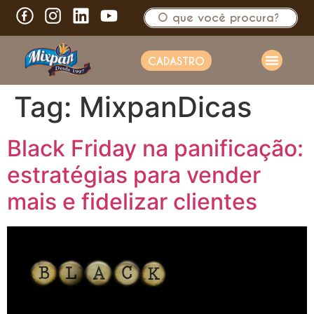
CADASTRO
Tag:
MixpanDicas
Black Friday na panificação:
estratégias para vender
mais e fidelizar clientes