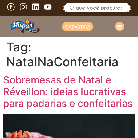
CADASTRO
Tag:
NatalNaConfeitaria
Sobremesas de Natal e
Réveillon: ideias lucrativas
para padarias e confeitarias