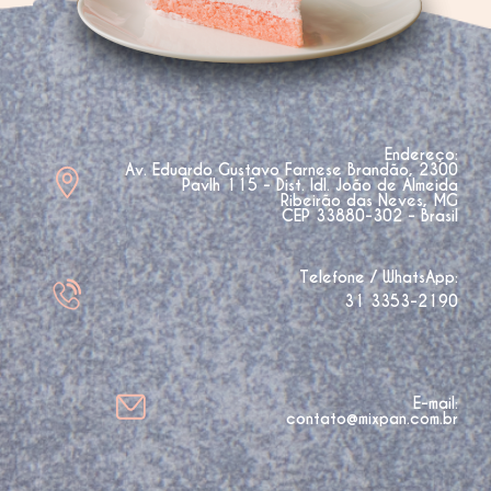
Endereço:
Av. Eduardo Gustavo Farnese Brandão, 2300
Pavlh 115 - Dist. Idl. João de Almeida
Ribeirão das Neves, MG
CEP 33880-302 - Brasil
Telefone / WhatsApp:
31 3353-2190
E-mail:
contato@mixpan.com.br