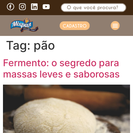
CADASTRO
Tag:
pão
Fermento: o segredo para
massas leves e saborosas