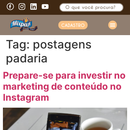
CADASTRO
Tag:
postagens
padaria
Prepare-se para investir no
marketing de conteúdo no
Instagram