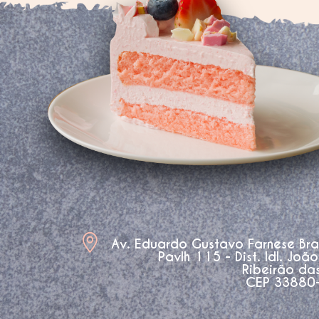
Av. Eduardo Gustavo Farnese Br
Pavlh 115 - Dist. Idl. Joã
Ribeirão da
CEP 33880-3