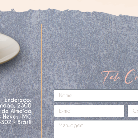
Fale Co
Endereço:
andão, 2300
o de Almeida
s Neves, MG
02 - Brasil