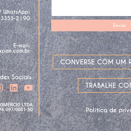
 / WhatsApp:
 3353-2190
Enviar
E-mail:
xpan.com.br
CONVERSE COM UM R
des Sociais:
TRABALHE C
COMÉRCIO LTDA
Política de pri
76.097/0001-50