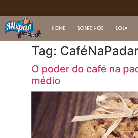
HOME
SOBRE NÓS
LOJA
Tag:
CaféNaPadar
O poder do café na pad
médio