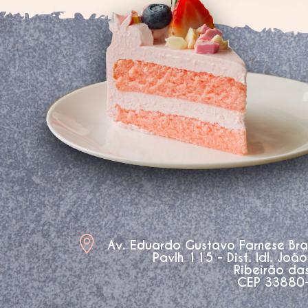
Av. Eduardo Gustavo Farnese Br
Pavlh 115 - Dist. Idl. Joã
Ribeirão da
CEP 33880-3