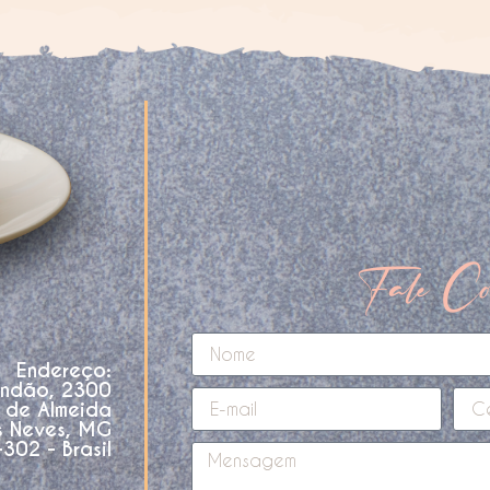
Fale Co
Endereço:
andão, 2300
o de Almeida
s Neves, MG
02 - Brasil