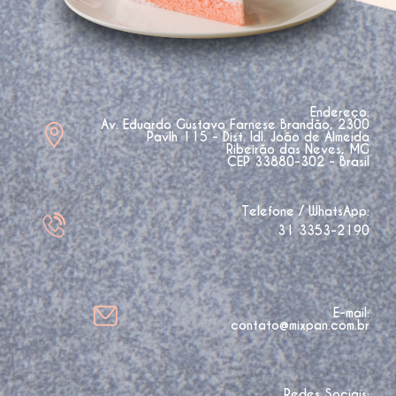
Endereço:
Av. Eduardo Gustavo Farnese Brandão, 2300
Pavlh 115 - Dist. Idl. João de Almeida
Ribeirão das Neves, MG
CEP 33880-302 - Brasil
Telefone / WhatsApp:
31 3353-2190
E-mail:
contato@mixpan.com.br
Redes Sociais: