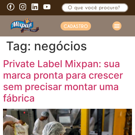
CADASTRO
Tag:
negócios
Private Label Mixpan: sua
marca pronta para crescer
sem precisar montar uma
fábrica