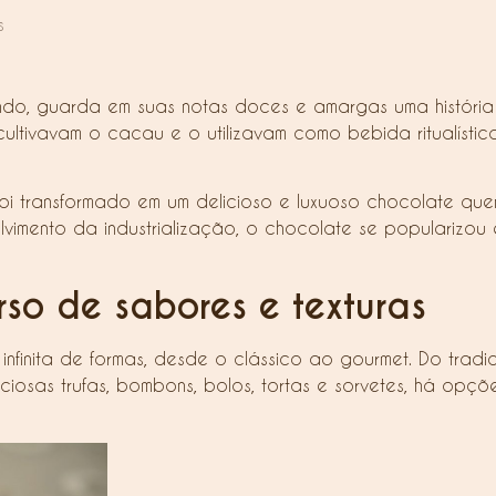
s
o, guarda em suas notas doces e amargas uma história 
cultivavam o cacau e o utilizavam como bebida ritualíst
i transformado em um delicioso e luxuoso chocolate que
olvimento da industrialização, o chocolate se popularizou 
rso de sabores e texturas
finita de formas, desde o clássico ao gourmet. Do tradic
iosas trufas, bombons, bolos, tortas e sorvetes, há opç