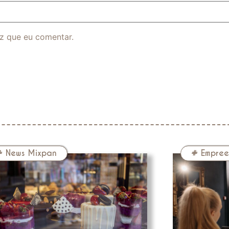
z que eu comentar.
#
News Mixpan
#
Empree