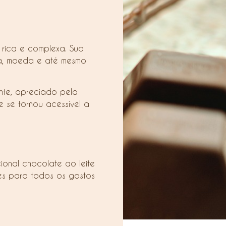
rica e complexa. Sua
ica, moeda e até mesmo
nte, apreciado pela
e se tornou acessível a
ional chocolate ao leite
ões para todos os gostos