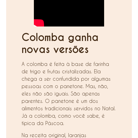
Colomba ganha
novas versões
A colomba é feita à base de farinha
de trigo e frutas cristalizadas. Ela
chega a ser confundida por algumas
pessoas com o panetone. Mas, não,
eles não são iguais. São apenas
parentes. O panetone é um dos
alimentos tradicionais servidos no Natal.
Já a colomba, como você sabe, é
típica da Páscoa.
Na receita original, laranjas