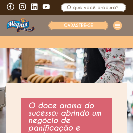
CADASTRE-SE
O doce aroma do
sucesso: abrindo um
negócio de
panificação e