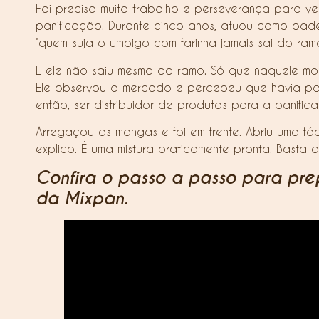
Foi preciso muito trabalho e perseverança para v
panificação. Durante cinco anos, atuou como padei
“quem suja o umbigo com farinha jamais sai do ram
E ele não saiu mesmo do ramo. Só que naquele mom
Ele observou o mercado e percebeu que havia pou
então, ser distribuidor de produtos para a panific
Arregaçou as mangas e foi em frente. Abriu uma fáb
explico. É uma mistura praticamente pronta. Basta 
Confira o passo a passo para pre
da Mixpan.