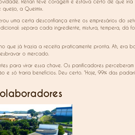
idade. Renan teve coragem e estava certo de que iria d
queijo, a Queimix.
erou uma certa desconfiança entre os empresários do set
adicional: separa cada ingrediente, mistura, tempera, dá f
 que já trazia a receita praticamente pronta. Ah, era b
desbravar o mercado.
ntes para virar essa chave. Os panificadores perceberam
 e só traria benefícios. Deu certo. “Hoje, 99% das padar
colaboradores