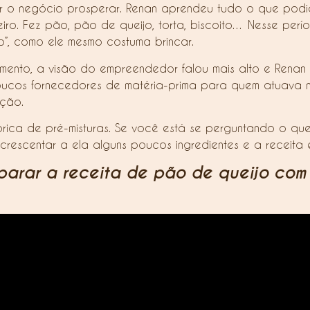
er o negócio prosperar. Renan aprendeu tudo o que podi
ro. Fez pão, pão de queijo, torta, biscoito… Nesse perí
o”, como ele mesmo costuma brincar.
ento, a visão do empreendedor falou mais alto e Renan 
cos fornecedores de matéria-prima para quem atuava no
ação.
rica de pré-misturas. Se você está se perguntando o que 
acrescentar a ela alguns poucos ingredientes e a receita 
parar a receita de pão de queijo com 