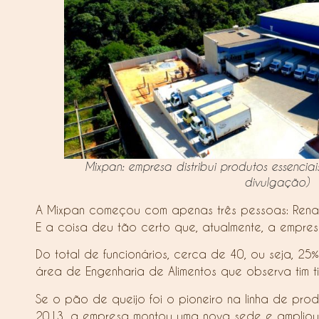
Mixpan: empresa distribui produtos essenci
divulgação)
A Mixpan começou com apenas três pessoas: Renan, 
E a coisa deu tão certo que, atualmente, a empr
Do total de funcionários, cerca de 40, ou seja, 25
área de Engenharia de Alimentos que observa tim t
Se o pão de queijo foi o pioneiro na linha de prod
2013, a empresa montou uma nova sede e ampliou a l