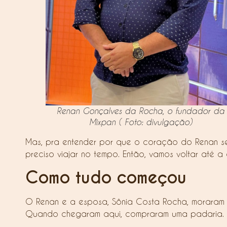
Renan Gonçalves da Rocha, o fundador da
Mixpan
( Foto: divulgação)
Mas, pra entender por que o coração do Renan se
preciso viajar no tempo. Então, vamos voltar até
Como tudo começou
O Renan e a esposa, Sônia Costa Rocha, moraram no
Quando chegaram aqui, compraram uma padaria.