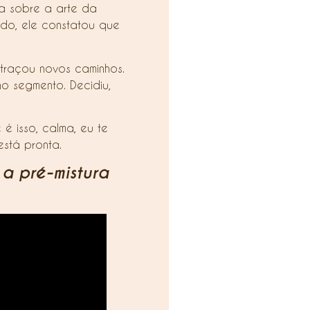
a sobre a arte da
odo, ele constatou que
traçou novos caminhos.
 segmento. Decidiu,
é isso, calma, eu te
está pronta.
a pré-mistura