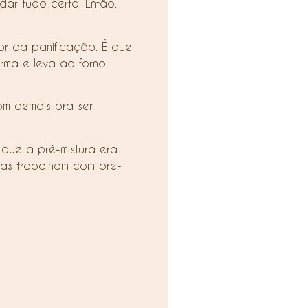
ar tudo certo. Então,
or da panificação. É que
orma e leva ao forno
om demais pra ser
 que a pré-mistura era
ias trabalham com pré-